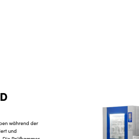
ND
mpen während der
iert und
. Die Prüfkammer