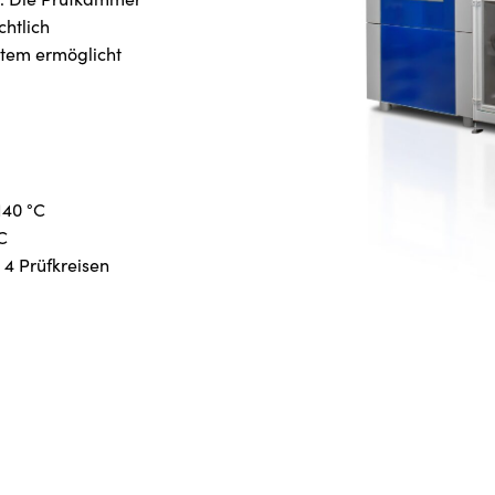
htlich
stem ermöglicht
140 °C
C
 4 Prüfkreisen