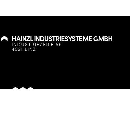
HAINZL INDUSTRIESYSTEME GMBH
INDUSTRIEZEILE 56
4021 LINZ
HAINZL Industriesysteme GmbH
© 2025