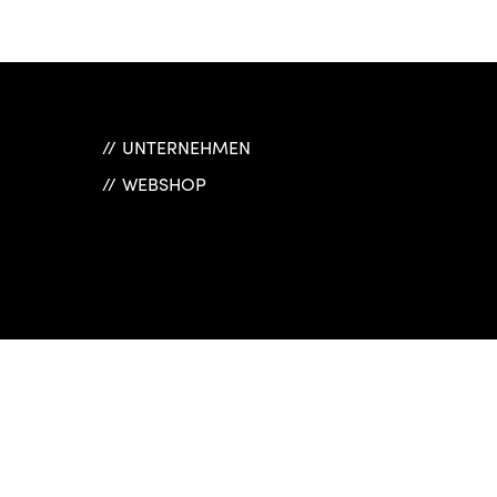
UNTERNEHMEN
WEBSHOP
ple Menu
Link One
Link Two
Link Three