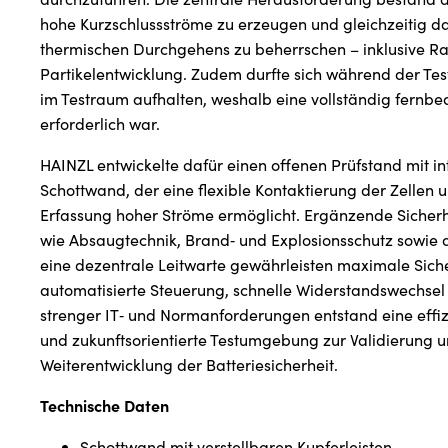
hohe Kurzschlussströme zu erzeugen und gleichzeitig da
thermischen Durchgehens zu beherrschen – inklusive Ra
Partikelentwicklung. Zudem durfte sich während der Tes
im Testraum aufhalten, weshalb eine vollständig fernb
erforderlich war.
HAINZL entwickelte dafür einen offenen Prüfstand mit in
Schottwand, der eine flexible Kontaktierung der Zellen 
Erfassung hoher Ströme ermöglicht. Ergänzende Sich
wie Absaugtechnik, Brand‑ und Explosionsschutz sowie 
eine dezentrale Leitwarte gewährleisten maximale Siche
automatisierte Steuerung, schnelle Widerstandswechsel 
strenger IT‑ und Normanforderungen entstand eine effiz
und zukunftsorientierte Testumgebung zur Validierung 
Weiterentwicklung der Batteriesicherheit.
Technische Daten
Schottwand mit verstellbaren Kupferleisten