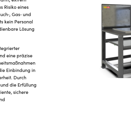
s Risiko eines
uch‑, Gas‑ und
ts kein Personal
edienbare Lösung
tegrierter
und eine präzise
erheitsmaßnahmen
die Einbindung in
rheit. Durch
und die Erfüllung
iente, sichere
und