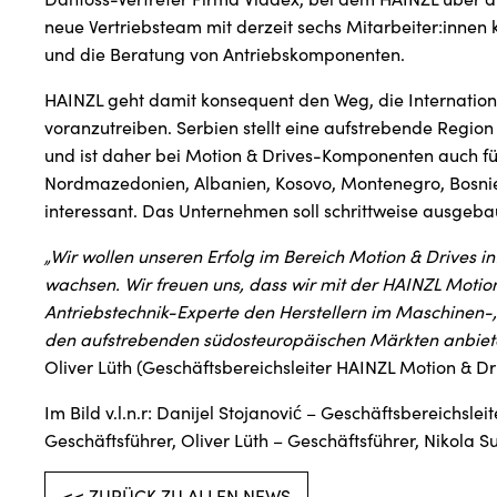
neue Vertriebsteam mit derzeit sechs Mitarbeiter:innen k
und die Beratung von Antriebskomponenten.
HAINZL geht damit konsequent den Weg, die Internation
voranzutreiben. Serbien stellt eine aufstrebende Region
und ist daher bei Motion & Drives-Komponenten auch 
Nordmazedonien, Albanien, Kosovo, Montenegro, Bosni
interessant. Das Unternehmen soll schrittweise ausgeba
„Wir wollen unseren Erfolg im Bereich Motion & Drives i
wachsen. Wir freuen uns, dass wir mit der HAINZL Moti
Antriebstechnik-Experte den Herstellern im Maschinen
den aufstrebenden südosteuropäischen Märkten anbiet
Oliver Lüth (Geschäftsbereichsleiter HAINZL Motion & Dr
Im Bild v.l.n.r: Danijel Stojanović – Geschäftsbereichsleit
Geschäftsführer, Oliver Lüth – Geschäftsführer, Nikola S
<< ZURÜCK ZU ALLEN NEWS