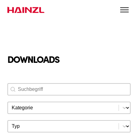
DOWNLOADS
Suchbegriff
Search content
Download Kategorie
Select content
Download Typ
Select content